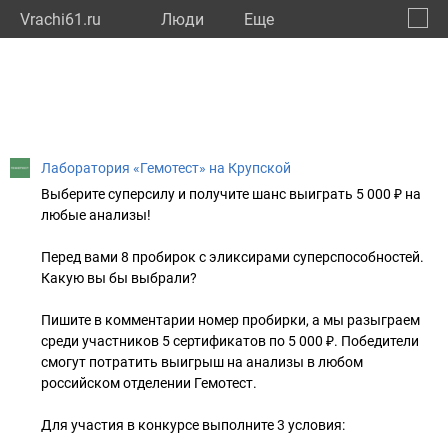
Vrachi61.ru
Люди
Eще
🔔
Росто
🔍
Лаборатория «Гемотест» на Крупской
Выберите суперсилу и получите шанс выиграть 5 000 ₽ на
любые анализы!
⠀
Перед вами 8 пробирок с эликсирами суперспособностей.
Какую вы бы выбрали?
⠀
Пишите в комментарии номер пробирки, а мы разыграем
среди участников 5 сертификатов по 5 000 ₽. Победители
смогут потратить выигрыш на анализы в любом
российском отделении Гемотест.
⠀
Для участия в конкурсе выполните 3 условия:
⠀