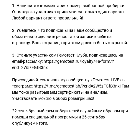
1. Напишите в комментариях номер выбранной пробирки.
От каждого участника принимается только один вариант.
Любой вариант ответа правильный!
⠀
2. Убедитесь, что подписаны на наше сообщество и
обязательно сделайте репост этой записи к себе на
страницу. Ваша страница при этом должна быть открытой.
⠀
3. Станьте участником Гемотест Клуба, подписавшись на
email-рассылку: https://gemotest.ru/loyalty/#a-form/?
erid=2W5zFGfB3nx
⠀
Присоединяйтесь к нашему сообществу «Гемотест LIVE» в
телеграме: https://t.me/gemotestlab/?erid=2W5zFGfB3nx! Там
мы тоже разыгрываем сертификаты на анализы.
Участвовать можно в обоих розыгрышах!
⠀
22 сентября выберем победителей случайным образом при
помощи специальной программы и 25 сентября
опубликуем итоги.
⠀