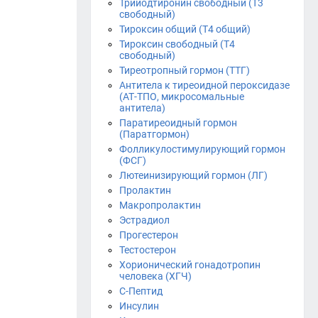
Трийодтиронин свободный (Т3
свободный)
Тироксин общий (Т4 общий)
Тироксин свободный (Т4
свободный)
Тиреотропный гормон (ТТГ)
Антитела к тиреоидной пероксидазе
(АТ-ТПО, микросомальные
антитела)
Паратиреоидный гормон
(Паратгормон)
Фолликулостимулирующий гормон
(ФСГ)
Лютеинизирующий гормон (ЛГ)
Пролактин
Макропролактин
Эстрадиол
Прогестерон
Тестостерон
Хорионический гонадотропин
человека (ХГЧ)
С-Пептид
Инсулин