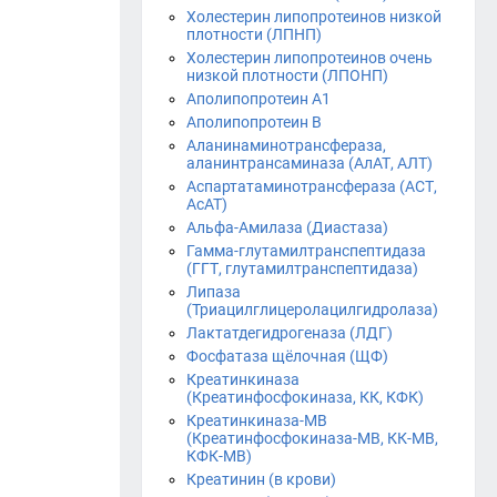
Холестерин липопротеинов низкой
плотности (ЛПНП)
Холестерин липопротеинов очень
низкой плотности (ЛПОНП)
Аполипопротеин А1
Аполипопротеин В
Аланинаминотрансфераза,
аланинтрансаминаза (АлАТ, АЛТ)
Аспартатаминотрансфераза (АСТ,
АсАТ)
Альфа-Амилаза (Диастаза)
Гамма-глутамилтранспептидаза
(ГГТ, глутамилтранспептидаза)
Липаза
(Триацилглицеролацилгидролаза)
Лактатдегидрогеназа (ЛДГ)
Фосфатаза щёлочная (ЩФ)
Креатинкиназа
(Креатинфосфокиназа, КК, КФК)
Креатинкиназа-МВ
(Креатинфосфокиназа-МВ, КК-МВ,
КФК-МВ)
Креатинин (в крови)