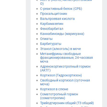
О)
С-реактивный белок (СРБ)
Прокальцитонин
Вальпроевая кислота
Карбамазепин
Фенобарбитал
Каннабиноиды (марихуана)
Опиаты
Барбитураты
Этанол (алкоголь) в моче
Метанефрины свободные
фракционированные, 24-часовая
моча
Адренокортикотропный гормон
(АКТГ)
Кортизол (Гидрокортизон)
Свободный кортизол (суточная
моча)
Кортизол в слюне
Соматотропный гормон
(соматотропин)
Трийодтиронин общий (Т3 общий)