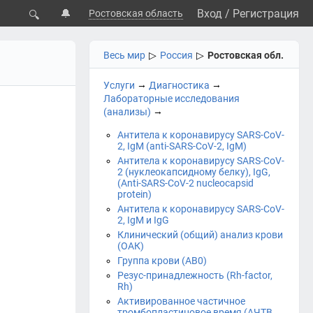
🔔
Вход
/
Регистрация
Ростовская область
🔍
Весь мир
▷
Россия
▷
Ростовская обл.
→
→
Услуги
Диагностика
Лабораторные исследования
→
(анализы)
Антитела к коронавирусу SARS-CoV-
2, IgM (anti-SARS-CoV-2, IgM)
Антитела к коронавирусу SARS-CoV-
2 (нуклеокапсидному белку), IgG,
(Anti-SARS-CoV-2 nucleocapsid
protein)
Антитела к коронавирусу SARS-CoV-
2, IgM и IgG
Клинический (общий) анализ крови
(ОАК)
Группа крови (АВ0)
Резус-принадлежность (Rh-factor,
Rh)
Активированное частичное
тромбопластиновое время (АЧТВ,