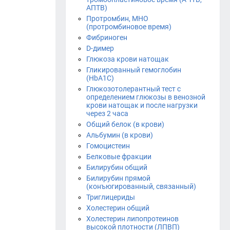
АПТВ)
Протромбин, МНО
(протромбиновое время)
Фибриноген
D-димер
Глюкоза крови натощак
Гликированный гемоглобин
(HbA1С)
Глюкозотолерантный тест с
определением глюкозы в венозной
крови натощак и после нагрузки
через 2 часа
Общий белок (в крови)
Альбумин (в крови)
Гомоцистеин
Белковые фракции
Билирубин общий
Билирубин прямой
(конъюгированный, связанный)
Триглицериды
Холестерин общий
Холестерин липопротеинов
высокой плотности (ЛПВП)