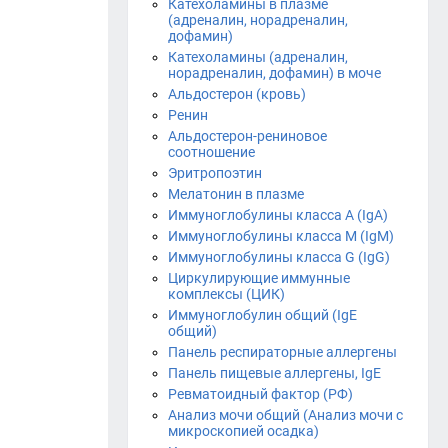
Катехоламины в плазме
(адреналин, норадреналин,
дофамин)
Катехоламины (адреналин,
норадреналин, дофамин) в моче
Альдостерон (кровь)
Ренин
Альдостерон-рениновое
соотношение
Эритропоэтин
Мелатонин в плазме
Иммуноглобулины класса A (IgA)
Иммуноглобулины класса М (IgM)
Иммуноглобулины класса G (IgG)
Циркулирующие иммунные
комплексы (ЦИК)
Иммуноглобулин общий (IgЕ
общий)
Панель респираторные аллергены
Панель пищевые аллергены, IgE
Ревматоидный фактор (РФ)
Анализ мочи общий (Анализ мочи с
микроскопией осадка)