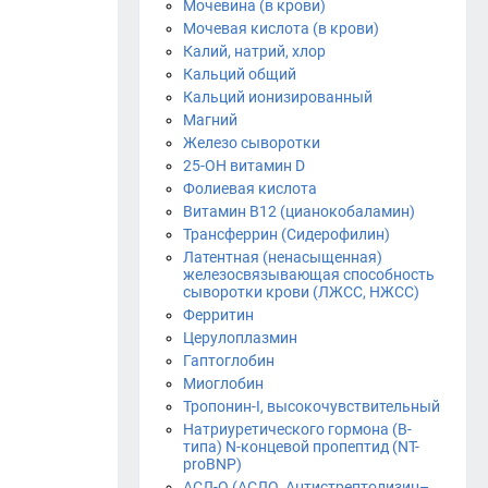
Мочевина (в крови)
Мочевая кислота (в крови)
Калий, натрий, хлор
Кальций общий
Кальций ионизированный
Магний
Железо сыворотки
25-OH витамин D
Фолиевая кислота
Витамин B12 (цианокобаламин)
Трансферрин (Сидерофилин)
Латентная (ненасыщенная)
железосвязывающая способность
сыворотки крови (ЛЖСС, НЖСС)
Ферритин
Церулоплазмин
Гаптоглобин
Миоглобин
Тропонин-I, высокочувствительный
Натриуретического гормона (В-
типа) N-концевой пропептид (NT-
proBNP)
АСЛ-О (АСЛО, Антистрептолизин–