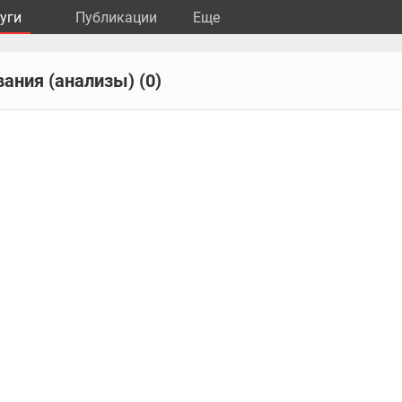
уги
Публикации
Eще
ания (анализы) (0)