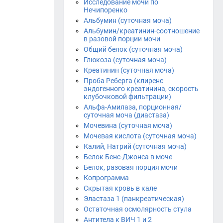
Исследование мочи по
Нечипоренко
Альбумин (суточная моча)
Альбумин/креатинин-соотношение
в разовой порции мочи
Общий белок (суточная моча)
Глюкоза (суточная моча)
Креатинин (суточная моча)
Проба Реберга (клиренс
эндогенного креатинина, скорость
клубочковой фильтрации)
Альфа-Амилаза, порционная/
суточная моча (диастаза)
Мочевина (суточная моча)
Мочевая кислота (суточная моча)
Калий, Натрий (суточная моча)
Белок Бенс-Джонса в моче
Белок, разовая порция мочи
Копрограмма
Скрытая кровь в кале
Эластаза 1 (панкреатическая)
Остаточная осмолярность стула
Антитела к ВИЧ 1 и 2