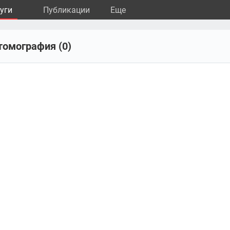
уги
Публикации
Eще
томография (0)