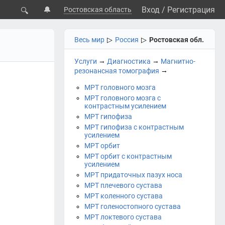
🔔
Вход
/
Регистрация
Ростовская область
🔍
Весь мир
▷
Россия
▷
Ростовская обл.
→
→
Услуги
Диагностика
Магнитно-
→
резонансная томография
МРТ головного мозга
МРТ головного мозга с
контрастным усилением
МРТ гипофиза
МРТ гипофиза с контрастным
усилением
МРТ орбит
МРТ орбит с контрастным
усилением
МРТ придаточных пазух носа
МРТ плечевого сустава
МРТ коленного сустава
МРТ голеностопного сустава
МРТ локтевого сустава