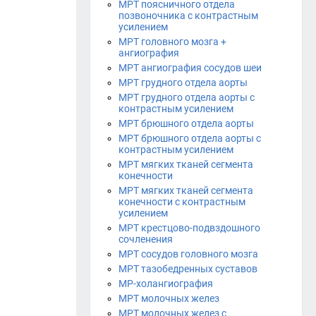
МРТ поясничного отдела
позвоночника с контрастным
усилением
МРТ головного мозга +
ангиография
МРТ ангиография сосудов шеи
МРТ грудного отдела аорты
МРТ грудного отдела аорты с
контрастным усилением
МРТ брюшного отдела аорты
МРТ брюшного отдела аорты с
контрастным усилением
МРТ мягких тканей сегмента
конечности
МРТ мягких тканей сегмента
конечности с контрастным
усилением
МРТ крестцово-подвздошного
сочленения
МРТ сосудов головного мозга
МРТ тазобедренных суставов
МР-холангиография
МРТ молочных желез
МРТ молочных желез с