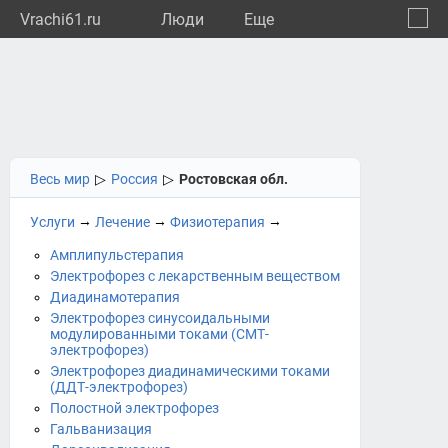
Vrachi61.ru
Люди
Eще
🔔
Росто
🔍
Весь мир
▷
Россия
▷
Ростовская обл.
→
→
→
Услуги
Лечение
Физиотерапия
Амплипульстерапия
Электрофорез с лекарственным веществом
Диадинамотерапия
Электрофорез синусоидальными
модулированными токами (СМТ-
электрофорез)
Электрофорез диадинамическими токами
(ДДТ-электрофорез)
Полостной электрофорез
Гальванизация