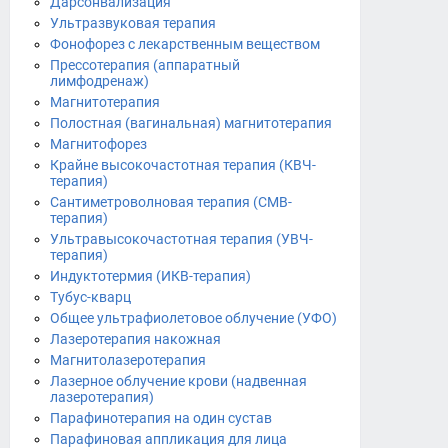
Дарсонвализация
Ультразвуковая терапия
Фонофорез с лекарственным веществом
Прессотерапия (аппаратный
лимфодренаж)
Магнитотерапия
Полостная (вагинальная) магнитотерапия
Магнитофорез
Крайне высокочастотная терапия (КВЧ-
терапия)
Сантиметроволновая терапия (СМВ-
терапия)
Ультравысокочастотная терапия (УВЧ-
терапия)
Индуктотермия (ИКВ-терапия)
Тубус-кварц
Общее ультрафиолетовое облучение (УФО)
Лазеротерапия накожная
Магнитолазеротерапия
Лазерное облучение крови (надвенная
лазеротерапия)
Парафинотерапия на один сустав
Парафиновая аппликация для лица