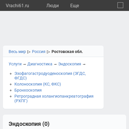
Vrachi61.ru
Люди
Eще
🔔
Росто
🔍
Весь мир
▷
Россия
▷
Ростовская обл.
→
→
→
Услуги
Диагностика
Эндоскопия
Эзофагогастродуоденоскопия (ЭГДС,
ФГДС)
Колоноскопия (КС, ФКС)
Бронхоскопия
Ретроградная холангиопанкреатография
(РХПГ)
Эндоскопия (0)