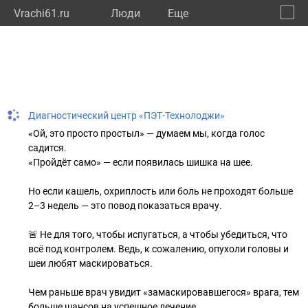
Vrachi61.ru
Люди
Eще
🔔
Росто
🔍
Диагностический центр «ПЭТ-Технолоджи»
«Ой, это просто простыл» — думаем мы, когда голос
садится.
«Пройдёт само» — если появилась шишка на шее.
Но если кашель, охриплость или боль не проходят больше
2–3 недель — это повод показаться врачу.
🚨 Не для того, чтобы испугаться, а чтобы убедиться, что
всё под контролем. Ведь, к сожалению, опухоли головы и
шеи любят маскироваться.
Чем раньше врач увидит «замаскировавшегося» врага, тем
больше шансов на успешное лечение.