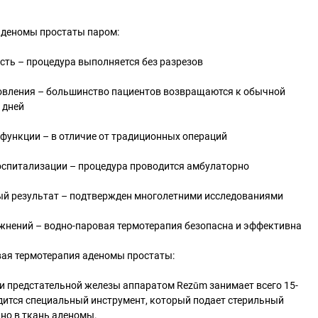
аденомы простаты паром:
сть – процедура выполняется без разрезов
новления – большинство пациентов возвращаются к обычной
 дней
 функции – в отличие от традиционных операций
госпитализации – процедура проводится амбулаторно
ый результат – подтвержден многолетними исследованиями
жнений – водно-паровая термотерапия безопасна и эффективна
вая термотерапия аденомы простаты:
и предстательной железы аппаратом Rezūm занимает всего 15-
одится специальный инструмент, который подает стерильный
но в ткань аденомы.