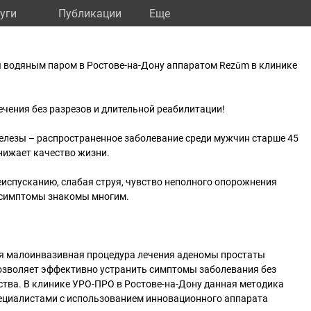
уги
Публикации
Eще
 водяным паром в Ростове-на-Дону аппаратом Rezūm в клинике
чения без разрезов и длительной реабилитации!
елезы – распространенное заболевание среди мужчин старше 45
снижает качество жизни.
испусканию, слабая струя, чувство неполного опорожнения
и симптомы знакомы многим.
?
я малоинвазивная процедура лечения аденомы простаты
озволяет эффективно устранить симптомы заболевания без
тва. В клинике УРО-ПРО в Ростове-на-Дону данная методика
циалистами с использованием инновационного аппарата