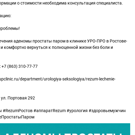
ормации о стоимости необходима консультация специалиста.
тацию:
проблемы!
ечения аденомы простаты паром в клинике УРО-ПРО в Ростове-
и комфортно вернуться к полноценной жизни без боли и
 +7 (863) 310-77-77
.upclinic.ru/department/urologiya-seksologiya/rezum-lechenie-
, ул. Портовая 292
 #RezumРостов #аппаратRezum #урология #здоровьемужчин
еПростатыПаром