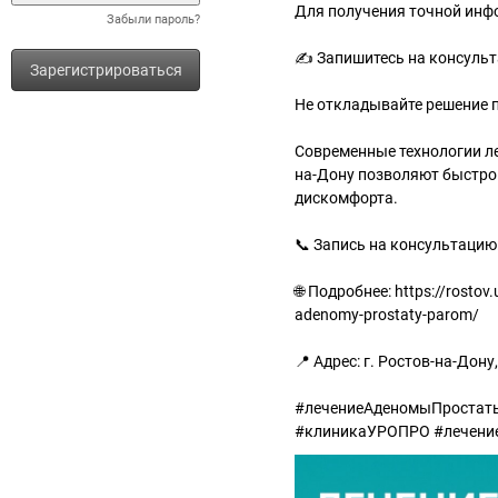
Для получения точной инф
Забыли пароль?
✍️ Запишитесь на консуль
Зарегистрироваться
Не откладывайте решение 
Современные технологии л
на-Дону позволяют быстро 
дискомфорта.
📞 Запись на консультацию:
🌐 Подробнее: https://rostov
adenomy-prostaty-parom/
📍 Адрес: г. Ростов-на-Дону
#лечениеАденомыПростаты
#клиникаУРОПРО #лечени