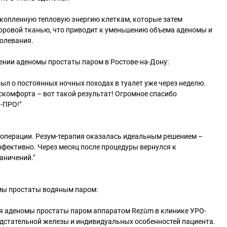
акопленную тепловую энергию клеткам, которые затем
оровой тканью, что приводит к уменьшению объема аденомы и
олевания.
ении аденомы простаты паром в Ростове-на-Дону:
был о постоянных ночных походах в туалет уже через неделю.
скомфорта – вот такой результат! Огромное спасибо
-ПРО!"
 операции. Резум-терапия оказалась идеальным решением –
ффективно. Через месяц после процедуры вернулся к
аничений."
мы простаты водяным паром:
ия аденомы простаты паром аппаратом Rezūm в клинике УРО-
едстательной железы и индивидуальных особенностей пациента.