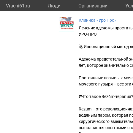
Vrachi61.ru
Люди
Организации
Усл
Клиника «Уро Про»
Лечение аденомы простаты
УРО-ПРО
🚀 Инновационный метод ле
Аденома предстательной ж
лет, которое значительно 
Постоянные позывы к моче
мочевого пузыря – все эт
❓Что такое Rezūm-терапия
Rezūm – это революционна
водяным паром, которая п
хирургического вмешательс
выполняется опытными спе