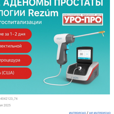
104042123_74
ая 2025
интересно
/
не интересно