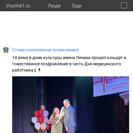
Vrachi61.ru
Люди
Eще
🔔
Росто
🔍
Стоматологическая поликлиника
14 июня в доме культуры имени Ленина прошел концерт и
тожественное поздравление в честь Дня медицинского
работника💉💊