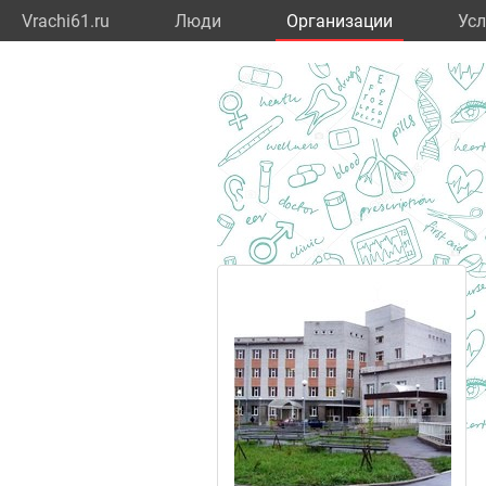
Vrachi61.ru
Люди
Организации
Усл