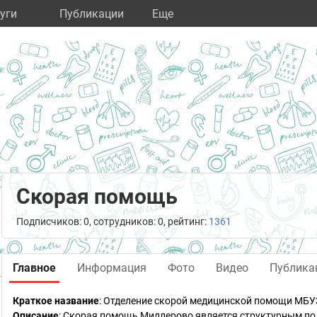
уги
Публикации
Eще
Скорая помощь
Подписчиков: 0, сотрудников: 0, рейтинг:
1361
Главное
Информация
Фото
Видео
Публика
Краткое название
:
Отделение скорой медицинской помощи МБУЗ
Описание
: Скорая помощь Миллерово является структурным п