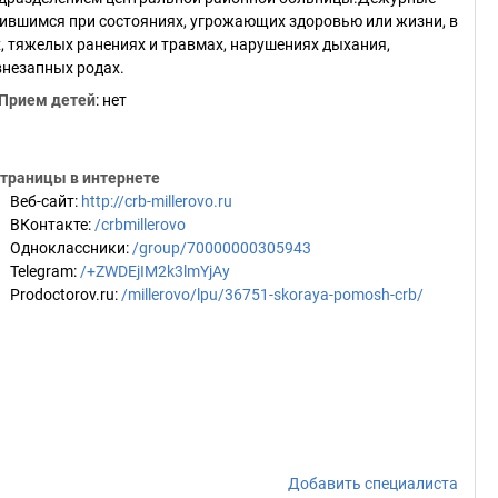
вшимся при состояниях, угрожающих здоровью или жизни, в
х, тяжелых ранениях и травмах, нарушениях дыхания,
внезапных родах.
Прием детей
: нет
траницы в интернете
Веб-сайт
:
http://crb-millerovo.ru
ВКонтакте
:
/crbmillerovo
Одноклассники
:
/group/70000000305943
Telegram
:
/+ZWDEjIM2k3lmYjAy
Prodoctorov.ru
:
/millerovo/lpu/36751-skoraya-pomosh-crb/
Добавить специалиста