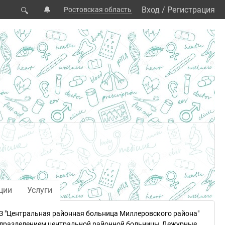
🔔
Вход
/
Регистрация
Ростовская область
🔍
ции
Услуги
 "Центральная районная больница Миллеровского района"
одразделением центральной районной больницы.Дежурные