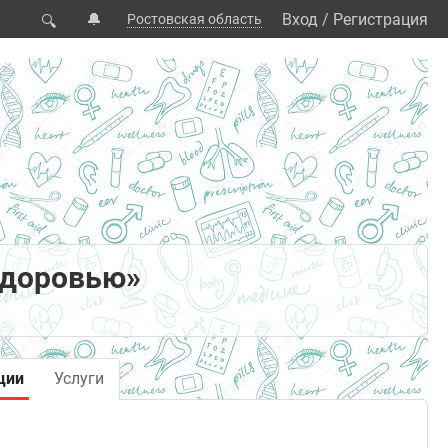
🔔
Вход
/
Регистрация
Ростовская область
🔍
здоровью»
ции
Услуги