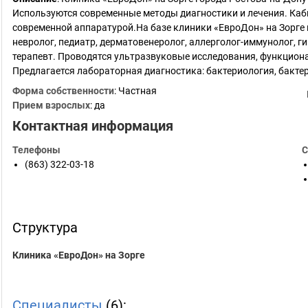
Используются современные методы диагностики и лечения. Каб
современной аппаратурой.На базе клиники «ЕвроДон» на Зорге в
невролог, педиатр, дерматовенеролог, аллерголог-иммунолог, гин
терапевт. Проводятся ультразвуковые исследования, функцион
Предлагается лабораторная диагностика: бактериология, бакте
Форма собственности
: Частная
Прием взрослых
: да
Контактная информация
Телефоны
С
(863) 322-03-18
Структура
Клиника «ЕвроДон» на Зорге
Специалисты
(6):