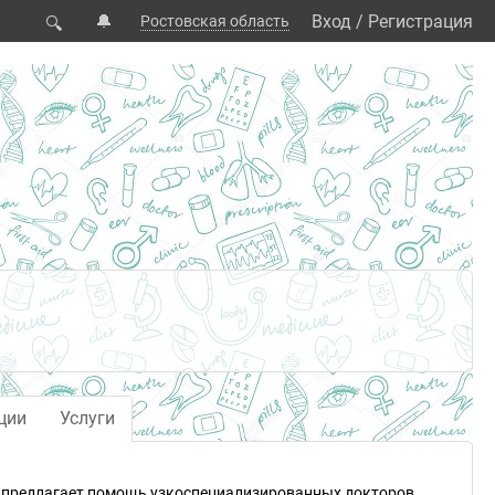
🔔
Вход
/
Регистрация
Ростовская область
🔍
ции
Услуги
у предлагает помощь узкоспециализированных докторов.