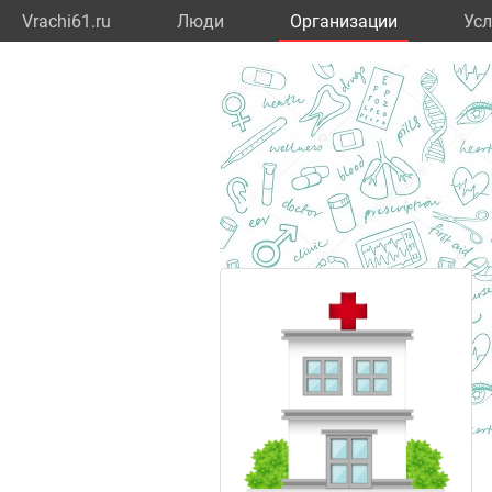
Vrachi61.ru
Люди
Организации
Усл