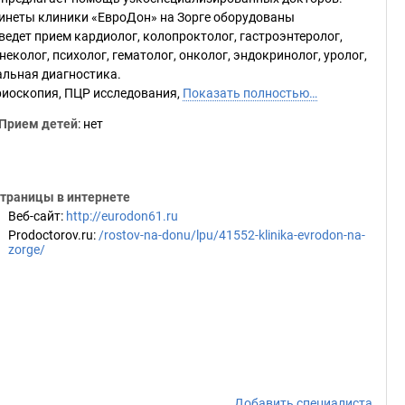
инеты клиники «ЕвроДон» на Зорге оборудованы
едет прием кардиолог, колопроктолог, гастроэнтеролог,
еколог, психолог, гематолог, онколог, эндокринолог, уролог,
альная диагностика.
риоскопия, ПЦР исследования,
Показать полностью…
Прием детей
: нет
траницы в интернете
Веб-сайт
:
http://eurodon61.ru
Prodoctorov.ru
:
/rostov-na-donu/lpu/41552-klinika-evrodon-na-
zorge/
Добавить специалиста