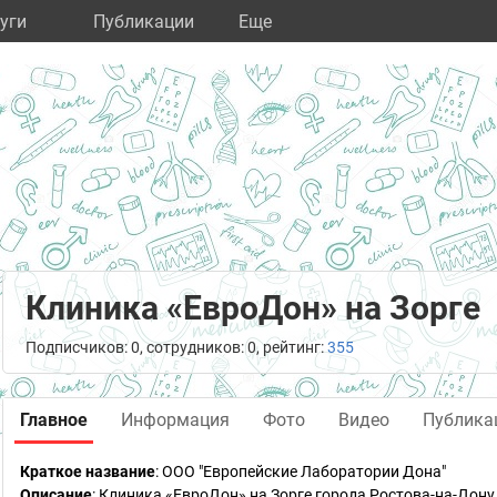
уги
Публикации
Eще
Клиника «ЕвроДон» на Зорге
Подписчиков: 0, сотрудников: 0, рейтинг:
355
Главное
Информация
Фото
Видео
Публика
Краткое название
:
ООО "Европейские Лаборатории Дона"
Описание
: Клиника «ЕвроДон» на Зорге города Ростова-на-Дон