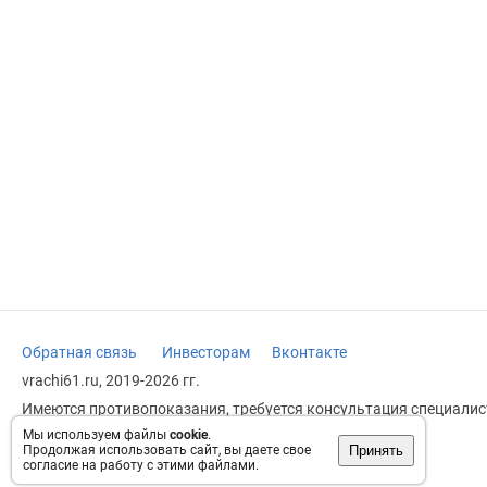
Обратная связь
Инвесторам
Вконтакте
vrachi61.ru, 2019-2026 гг.
Имеются противопоказания, требуется консультация специалист
заменяет прием врача.
Мы используем файлы
cookie
.
Принять
Продолжая использовать сайт, вы даете свое
Возрастное ограничение: 18+
согласие на работу с этими файлами.