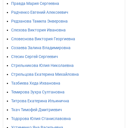
Правда Мария Сергеевна
Радченко Евгений Алексеевич
Редзанова Тамила Энверовна
Слезова Виктория Ивановна
Словеснова Виктория Георгиевна
Созаева Залина Владимировна
Стесин Сергей Сергеевич
Стрельникова Юлия Николаевна
Стрельцова Екатерина Михайловна
Тазбиева Хеда Ихвановна
Темирова Зухра Султановна
Титрова Екатерина Ильинична
Ткач Тимофей Дмитриевич
Тодорова Юлия Станиславовна
Устименко Яна Васильевна