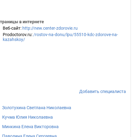
траницы в интернете
Веб-сайт
:
http://new.center-zdorovie.ru
Prodoctorov.ru
:
/rostov-na-donu/lpu/55510-kdc-zdorove-na-
kazahskoy/
Добавить специалиста
Золотухина Светлана Николаевна
Кучма Юлия Николаевна
Минкина Елена Викторовна
Паволина Елена Сергеевна