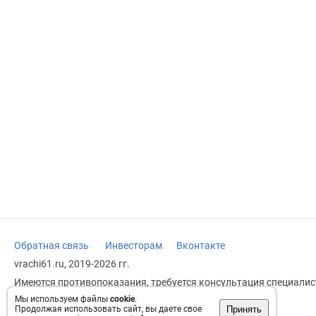
Обратная связь
Инвесторам
Вконтакте
vrachi61.ru, 2019-2026 гг.
Имеются противопоказания, требуется консультация специалист
заменяет прием врача.
Мы используем файлы
cookie
.
Принять
Продолжая использовать сайт, вы даете свое
Возрастное ограничение: 18+