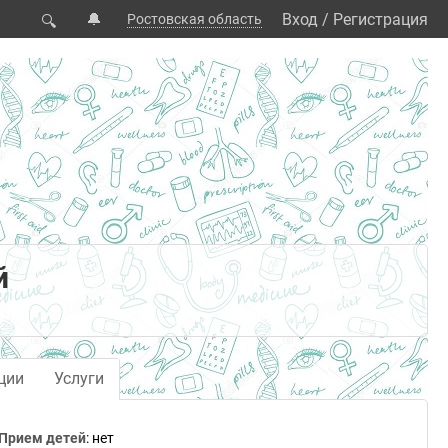
🔔
Вход
/
Регистрация
Ростовская область
🔍
й
ции
Услуги
Прием детей
: нет