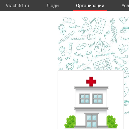
Vrachi61.ru
Люди
Организации
Усл