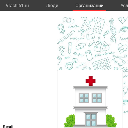
Vrachi61.ru
Люди
Организации
Усл