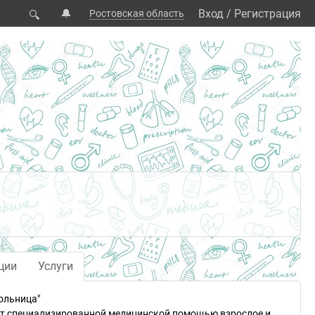
🔔
Вход
/
Регистрация
Ростовская область
🔍
ции
Услуги
ольница"
ет специализированной медицинской помощью взрослое и