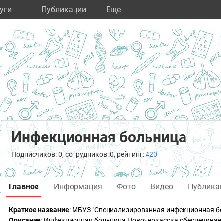
уги
Публикации
Eще
Инфекционная больница
Подписчиков: 0, сотрудников: 0, рейтинг:
420
Главное
Информация
Фото
Видео
Публика
Краткое название
:
МБУЗ "Специализированная инфекционная б
Описание
: Инфекционная больница Новочеркасска обеспечива