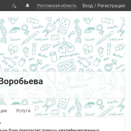
🔔
Вход
/
Регистрация
Ростовская область
🔍
Воробьева
ции
Услуги
"
ов-на-Дону предлагает помощь квалифицированных