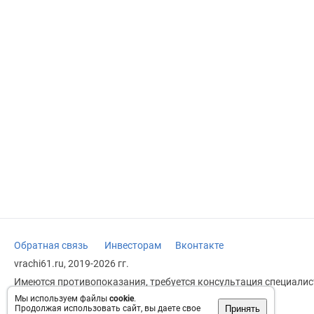
Обратная связь
Инвесторам
Вконтакте
vrachi61.ru, 2019-2026 гг.
Имеются противопоказания, требуется консультация специалист
заменяет прием врача.
Мы используем файлы
cookie
.
Принять
Продолжая использовать сайт, вы даете свое
Возрастное ограничение: 18+