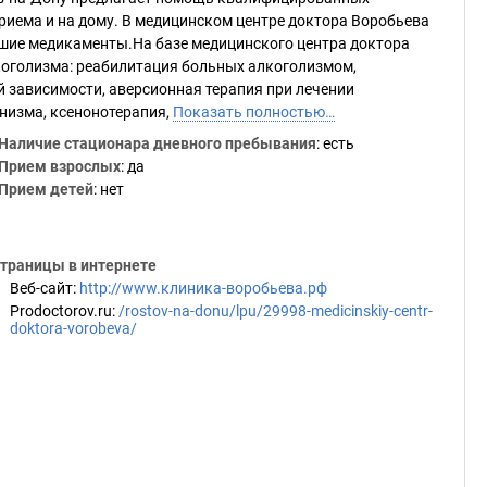
риема и на дому. В медицинском центре доктора Воробьева
шие медикаменты.На базе медицинского центра доктора
оголизма: реабилитация больных алкоголизмом,
й зависимости, аверсионная терапия при лечении
низма, ксенонотерапия,
Показать полностью…
Наличие стационара дневного пребывания
: есть
Прием взрослых
: да
Прием детей
: нет
траницы в интернете
Веб-сайт
:
http://www.клиника-воробьева.рф
Prodoctorov.ru
:
/rostov-na-donu/lpu/29998-medicinskiy-centr-
doktora-vorobeva/