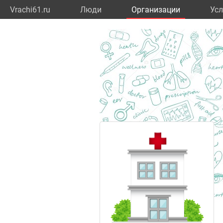
Vrachi61.ru
Люди
Организации
Усл