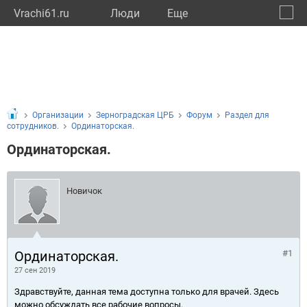
Vrachi61.ru
Люди
Eще
🔔
Росто
🔍
Организации
Зерноградская ЦРБ
Форум
Раздел для
сотрудников.
Ординаторская.
Ординаторская.
Новичок
Ординаторская.
#1
27 сен 2019
Здравствуйте, данная тема доступна только для врачей. Здесь
можно обсуждать все рабочие вопросы.