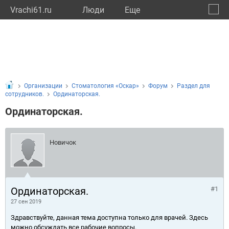
Vrachi61.ru
Люди
Eще
🔔
Росто
🔍
Организации
Стоматология «Оскар»
Форум
Раздел для
сотрудников.
Ординаторская.
Ординаторская.
Новичок
Ординаторская.
#1
27 сен 2019
Здравствуйте, данная тема доступна только для врачей. Здесь
можно обсуждать все рабочие вопросы.