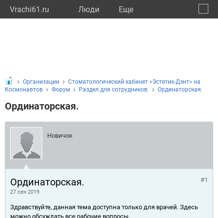
Vrachi61.ru
Люди
Eще
🔔
Росто
🔍
Организации
Стоматологический кабинет «Эстетик-Дэнт» на
Космонавтов
Форум
Раздел для сотрудников.
Ординаторская.
Ординаторская.
Новичок
Ординаторская.
#1
27 сен 2019
Здравствуйте, данная тема доступна только для врачей. Здесь
можно обсуждать все рабочие вопросы.