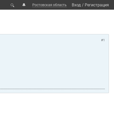
🔔
Вход
/
Регистрация
Ростовская область
🔍
#1