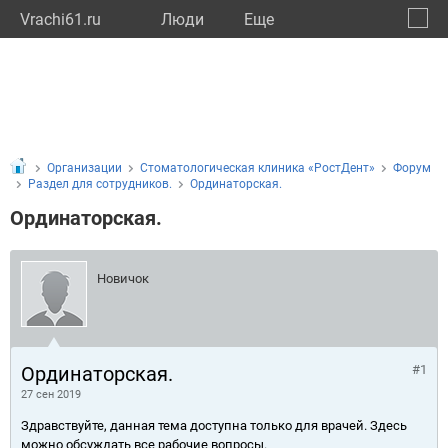
Vrachi61.ru
Люди
Eще
🔔
Росто
🔍
Организации
Стоматологическая клиника «РостДент»
Форум
Раздел для сотрудников.
Ординаторская.
Ординаторская.
Новичок
Ординаторская.
#1
27 сен 2019
Здравствуйте, данная тема доступна только для врачей. Здесь
можно обсуждать все рабочие вопросы.