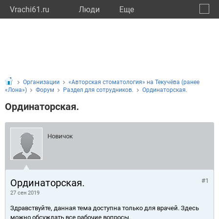
Vrachi61.ru
Люди
Eще
🔔
Росто
🔍
Организации
«Авторская стоматология» на Текучёва (ранее
«Лона»)
Форум
Раздел для сотрудников.
Ординаторская.
Ординаторская.
Новичок
Ординаторская.
#1
27 сен 2019
Здравствуйте, данная тема доступна только для врачей. Здесь
можно обсуждать все рабочие вопросы.