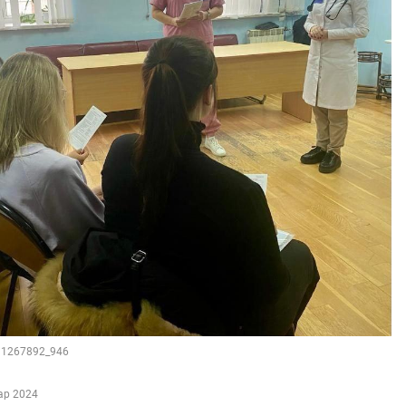
211267892_946
ар 2024