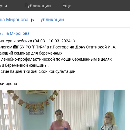
уги
Публикации
Eще
 на Миронова
Публикации
▷
к» на Миронова
атери и ребенка (04.03.–10.03. 2024г.)
ологом 🏥ГБУ РО "ГП№4" в г.Ростове-на-Дону Стативкой И. А.
чающий семинар для беременных.
 лечебно-профилактической помощи беременным в целях
а и беременной женщины.
астие пациентки женской консультации.
рачидона