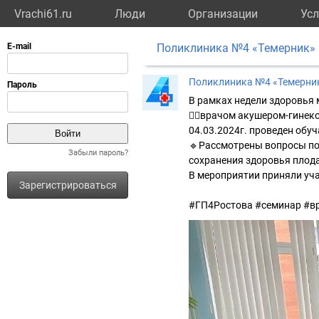
Vrachi61.ru
Люди
Организации
Усл
Поликлиника №4 «Темерник»
Поликлиника №4 «Темерни
В рамках недели здоровья м
👩‍⚕️врачом акушером-гинек
04.03.2024г. проведен обу
🔹Рассмотрены вопросы по
Забыли пароль?
сохранения здоровья плод
В мероприятии приняли уч
Зарегистрироваться
#ГП4Ростова #семинар #в