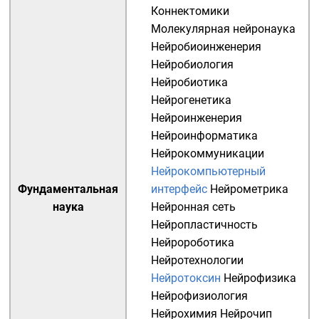
Коннектомики
Молекулярная нейронаука
Нейробиоинженерия
Нейробиология
Нейробиотика
Нейрогенетика
Нейроинженерия
Нейроинформатика
Нейрокоммуникации
Нейрокомпьютерный
Фундаментальная
интерфейс
Нейрометрика
наука
Нейронная сеть
Нейропластичность
Нейророботика
Нейротехнологии
Нейротоксин
Нейрофизика
Нейрофизиология
Нейрохимия
Нейрочип