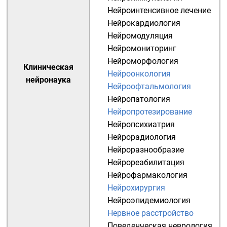
Нейроинтенсивное лечение
Нейрокардиология
Нейромодуляция
Нейромониторинг
Нейроморфология
Клиническая
Нейроонкология
нейронаука
Нейроофтальмология
Нейропатология
Нейропротезирование
Нейропсихиатрия
Нейрорадиология
Нейроразнообразие
Нейрореабилитация
Нейрофармакология
Нейрохирургия
Нейроэпидемиология
Нервное расстройство
Поведенческая неврология