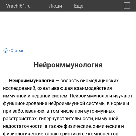
Vrachi61.ru
Люди
Eще
🔔
Росто
🔍
Статьи
Нейроиммунология
Нейроиммунология
— область биомедицинских
исследований, охватывающая взаимодействия
иммунной и нервной систем. Нейроиммунологи изучают
функционирование нейроиммунной системы в норме и
при заболеваниях, в том числе при аутоимунных
расстройствах, гиперчувствительности, иммунной
недостаточности, а также физические, химические и
физиологические характеристики её компонентов.