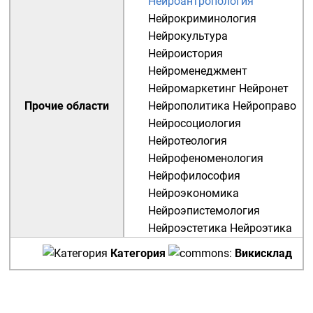
Нейроантропология
Нейрокриминология
Нейрокультура
Нейроистория
Нейроменеджмент
Нейромаркетинг
Нейронет
Прочие области
Нейрополитика
Нейроправо
Нейросоциология
Нейротеология
Нейрофеноменология
Нейрофилософия
Нейроэкономика
Нейроэпистемология
Нейроэстетика
Нейроэтика
Категория
Викисклад