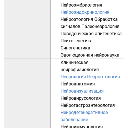
Нейроэмбриология
Нейроэндокринология
Нейроэтология
Обработка
сигналов
Палеоневрология
Поведенческая эпигенетика
Психогенетика
Синогенетика
Эволюционная нейронаука
Клиническая
нейрофизиология
Неврология
Невроотология
Нейроанатомия
Нейровизуализация
Нейровирусология
Нейрогастроэнтерология
Нейродегенеративное
заболевание
Нейроиммунология