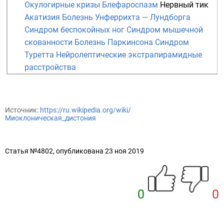
Окулогирные кризы
Блефароспазм
Нервный тик
Акатизия
Болезнь Унферрихта — Лундборга
Синдром беспокойных ног
Синдром мышечной
скованности
Болезнь Паркинсона
Синдром
Туретта
Нейролептические экстрапирамидные
расстройства
Источник:
https://ru.wikipedia.org/wiki/
Миоклоническая_дистония
Статья №4802, опубликована 23 ноя 2019
0
0