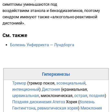
симптомы уменьшаются под
воздействием этанола и бензодиазепинов, поэтому
синдром именуют также «алкогольно-реактивной
дистонией».
См. также
Болезнь Унферрихта — Лундборга
Гиперкинезы
Тремор
(
тремор покоя
,
эссенциальный
,
интенционный
)
Дистония
(
краниальная
,
цервикальная
,
миоклоническая
,
острая
,
поздняя
)
Поздняя дискинезия
Атетоз
Хорея
(
болезнь
Гентингтона
,
ревматическая хорея
)
Миоклония