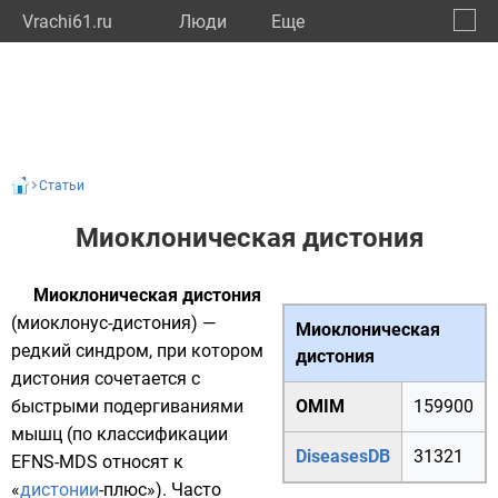
Vrachi61.ru
Люди
Eще
🔔
Росто
🔍
Статьи
Миоклоническая дистония
Миоклоническая дистония
(миоклонус-дистония) —
Миоклоническая
редкий синдром, при котором
дистония
дистония сочетается с
быстрыми подергиваниями
OMIM
159900
мышц (по классификации
DiseasesDB
31321
EFNS-MDS относят к
«
дистонии
-плюс»). Часто