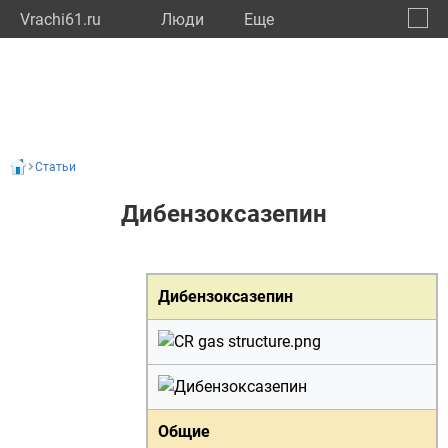
Vrachi61.ru
Люди
Eще
🔔
Росто
🔍
Статьи
Дибензоксазепин
Дибензоксазепин
Общие