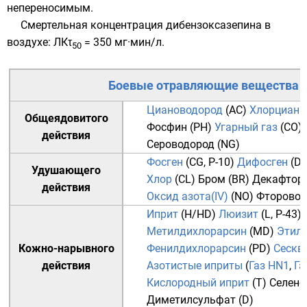
непереносимым.
Смертельная концентрация дибензоксазепина в
воздухе: ЛКτ
= 350 мг·мин/л.
50
Боевые отравляющие вещества
Циановодород
(AC)
Хлорциан
(
Общеядовитого
Фосфин
(PH)
Угарный газ
(CO)
действия
Сероводород
(NG)
Фосген
(CG, P-10)
Дифосген
(DP
Удушающего
Хлор
(CL)
Бром
(BR)
Декафтор
действия
Оксид азота(IV)
(NO)
Фторовод
Иприт
(Н/HD)
Люизит
(L, P-43)
Метилдихлорарсин
(MD)
Этил
Кожно-нарывного
Фенилдихлорарсин
(PD)
Сескв
действия
Азотистые иприты
(
Газ HN1
,
Га
Кислородный иприт
(T)
Селено
Диметилсульфат
(D)