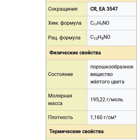
Сокращения
CR, EA 3547
Хим. формула
C₁₃H₉NO
C
H
NO
Рац. формула
13
9
Физические свойства
порошкообразное
Состояние
вещество
жёлтого цвета
Молярная
195,22 г/
моль
масса
Плотность
1,160 г/см³
Термические свойства