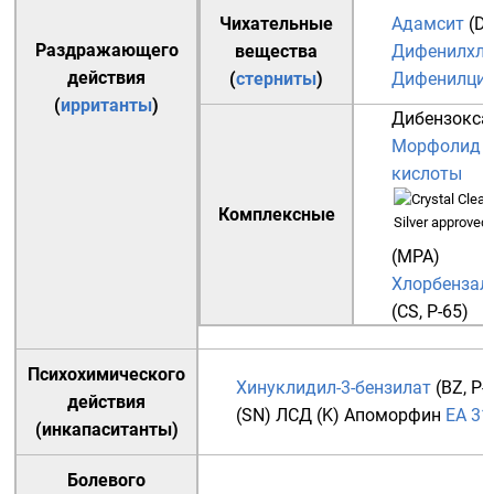
Чихательные
Адамсит
(DM
Раздражающего
вещества
Дифенилхло
действия
(
стерниты
)
Дифенилциа
(
ирританты
)
Дибензокса
Морфолид п
кислоты
Комплексные
(MPA)
Хлорбензал
(CS, P-65)
Психохимического
Хинуклидил-3-бензилат
(BZ, P-
действия
(SN)
ЛСД
(K)
Апоморфин
EA 31
(
инкапаситанты
)
Болевого