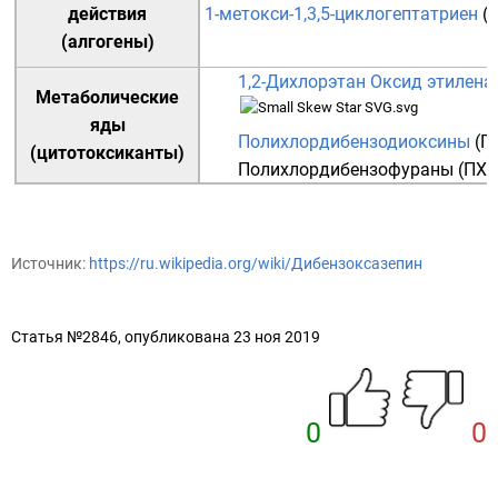
действия
1-метокси-1,3,5-циклогептатриен
(C
(
алгогены
)
1,2-Дихлорэтан
Оксид этилена
Метаболические
яды
Полихлордибензодиоксины
(П
(цитотоксиканты)
Полихлордибензофураны
(ПХД
Источник:
https://ru.wikipedia.org/wiki/Дибензоксазепин
Статья №2846, опубликована 23 ноя 2019
0
0