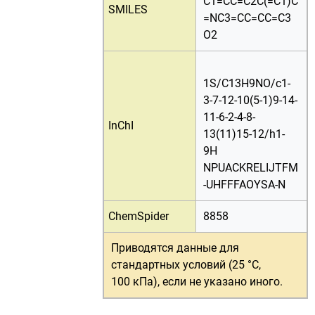
C1=CC=C2C(=C1)C
SMILES
=NC3=CC=CC=C3
O2
1S/C13H9NO/c1-
3-7-12-10(5-1)9-14-
11-6-2-4-8-
InChI
13(11)15-12/h1-
9H
NPUACKRELIJTFM
-UHFFFAOYSA-N
ChemSpider
8858
Приводятся данные для
стандартных условий (25 °C,
100 кПа)
, если не указано иного.