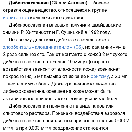
Дибензоксазепин (CR
или
Алгоген)
— боевое
отравляющее вещество, относящееся к группе
ирритантов
комплексного действия.
Дибензоксазепин впервые получили швейцарские
химики Р. Хиггинботт и Г. Сушицкий в 1962 году.
По своему действию дибензоксазепин схож с
хлорбензальмалондинитрилом (CS)
, но как минимум в
2 раза сильнее его. Так от контакта с кожей 2 мг сухого
дибензоксазепина в течение 10 минут (скорость
воздействия зависит от влажности кожи) возникнет
покраснение, 5 мг вызывают жжение и
эритему
, а 20 мг
— нестерпимую боль. Даже крошечное количество
дибензоксазепина, осевшее на коже может быть
активировано при контакте с водой, усиливая боль.
Дибензоксазепин применяют в виде паров или
спиртового раствора. Признаки воздействия аэрозоля
дибензоксазепина появляются при концентрации 0,0002
мг/л, а при 0,003 мг/л раздражение становится