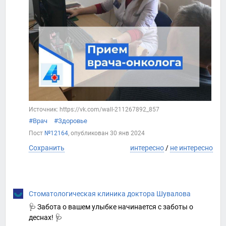
Источник: https://vk.com/wall-211267892_857
#Врач
#Здоровье
Пост
№12164
, опубликован
30 янв 2024
Сохранить
интересно
/
не интересно
Стоматологическая клиника доктора Шувалова
🩺 Забота о вашем улыбке начинается с заботы о
деснах! 🩺