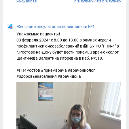
Сохранить
интересно
/
не интересно
Женская консультация поликлиники №4
Уважаемые пациенты❗️
03 февраля 2024г с 8.00 до 13.00 в рамках недели
профилактики онкозаболеваний в 🏥ГБУ РО "ГП№4" в
г.Ростове-на-Дону будет вести прием👩‍⚕ врач-онколог
Шангичева Валентина Игоревна в каб. №518.
#ГП4Ростов #приемврача #врачонколог
#здоровьенаселения #врачидона