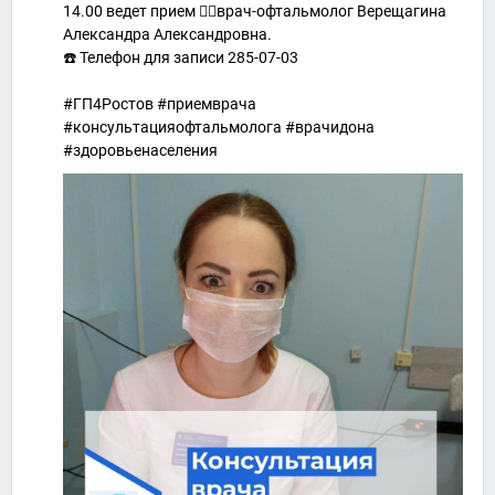
14.00 ведет прием 👩‍⚕врач-офтальмолог Верещагина
Александра Александровна.
☎️ Телефон для записи 285-07-03
#ГП4Ростов #приемврача
#консультацияофтальмолога #врачидона
#здоровьенаселения