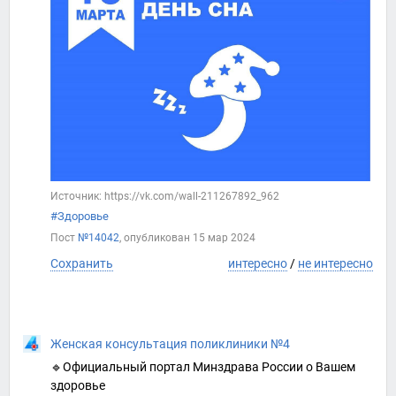
Источник: https://vk.com/wall-211267892_962
#Здоровье
Пост
№14042
, опубликован
15 мар 2024
Сохранить
интересно
/
не интересно
Женская консультация поликлиники №4
🔹Официальный портал Минздрава России о Вашем
здоровье