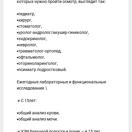
которых нужно пройти осмотр, выглядит так:
▪педиатр,
▪хирург,
▪стоматолог,
▪уролог-андролог/акушер-гинеколог,
▪эндокринолог,
▪невролог,
▪травматолог-ортопед,
▪офтальмолог,
▪оториноларинголог,
▪психиатр подростковый.
Ежегодные лабораторные и функциональные
исследования ⤵
🔹С 15лет:
▪общий анализ крови,
▪общий анализ мочи.
🔹УЗИ брюшной полости и почек – в 15 лет.