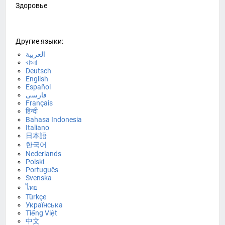
Здоровье
Другие языки:
العربية
বাংলা
Deutsch
English
Español
فارسی
Français
हिन्दी
Bahasa Indonesia
Italiano
日本語
한국어
Nederlands
Polski
Português
Svenska
ไทย
Türkçe
Українська
Tiếng Việt
中文