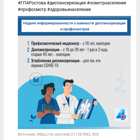
#ГП4Ростова #диспансеризация #осмотрнаселения
#профосмотр #здоровьенаселения
Источник: https://vk.com/wall-211267892_905