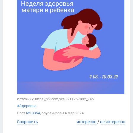
Источник: https://vk.com/wall-211267892_945
#Здоровье
Пост
№13354
, опубликован
4 мар 2024
Сохранить
интересно
/
не интересно